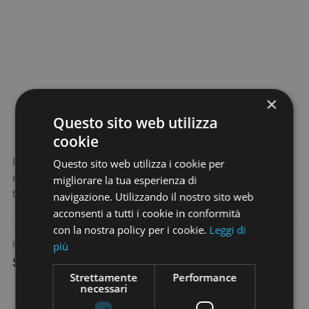
×
Questo sito web utilizza
cookie
Il settore immobiliare, in quanto attore della transizione
Questo sito web utilizza i cookie per
ecologica, ha preso coscienza della propria responsabilità in
migliorare la tua esperienza di
termini di impronta ecologica. Scopri di più.
navigazione. Utilizzando il nostro sito web
acconsenti a tutti i cookie in conformità
con la nostra policy per i cookie.
Leggi di
8 Novembre 2023 / 11:00
più
Sulle tracce della storia ligure: Sarzana
Strettamente
Performance
necessari