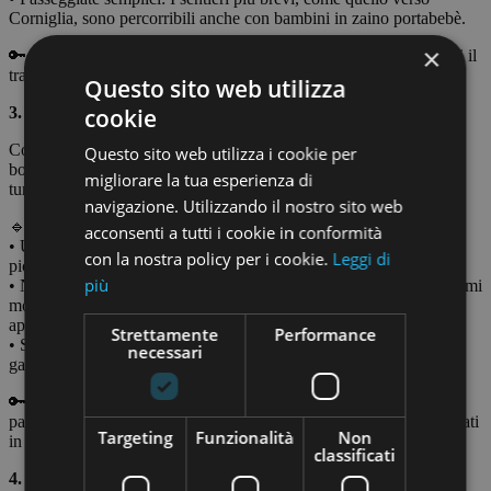
Corniglia, sono percorribili anche con bambini in zaino portabebè.
×
🔑 Consiglio: Scegli una casa con terrazza panoramica per goderti il
tramonto mentre i piccoli riposano.
Questo sito web utilizza
cookie
3.⁠ ⁠Corniglia: Per Chi Cerca Tranquillità 🌅
Corniglia, situata su un promontorio, è il più tranquillo dei cinque
Questo sito web utilizza i cookie per
borghi, ideale per famiglie che desiderano una pausa dal caos
migliorare la tua esperienza di
turistico.
navigazione. Utilizzando il nostro sito web
🔹 Cosa la rende speciale?
acconsenti a tutti i cookie in conformità
• Un’atmosfera rilassante: Perfetta per famiglie con bambini molto
con la nostra policy per i cookie.
Leggi di
piccoli, dove il ritmo lento del borgo invita al relax.
più
• Natura incontaminata: Corniglia è circondata da vigneti e panorami
mozzafiato, un ottimo luogo per insegnare ai più piccoli ad
apprezzare la natura.
Strettamente
Performance
• Silenzio e privacy: È meno affollata rispetto agli altri borghi,
necessari
garantendo una maggiore tranquillità.
🔑 Nota: Essendo arroccata, può risultare meno accessibile per
passeggini; è più indicata per famiglie con bimbi autonomi o neonati
Targeting
Funzionalità
Non
in marsupio.
classificati
4.⁠ ⁠Manarola: Un Incanto per Tutte le Età 🌊