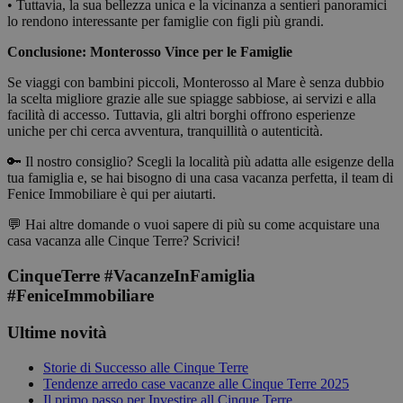
• Tuttavia, la sua bellezza unica e la vicinanza a sentieri panoramici
lo rendono interessante per famiglie con figli più grandi.
Conclusione: Monterosso Vince per le Famiglie
Se viaggi con bambini piccoli, Monterosso al Mare è senza dubbio
la scelta migliore grazie alle sue spiagge sabbiose, ai servizi e alla
facilità di accesso. Tuttavia, gli altri borghi offrono esperienze
uniche per chi cerca avventura, tranquillità o autenticità.
🔑 Il nostro consiglio? Scegli la località più adatta alle esigenze della
tua famiglia e, se hai bisogno di una casa vacanza perfetta, il team di
Fenice Immobiliare è qui per aiutarti.
💬 Hai altre domande o vuoi sapere di più su come acquistare una
casa vacanza alle Cinque Terre? Scrivici!
CinqueTerre #VacanzeInFamiglia
#FeniceImmobiliare
Ultime novità
Storie di Successo alle Cinque Terre
Tendenze arredo case vacanze alle Cinque Terre 2025
Il primo passo per Investire all Cinque Terre