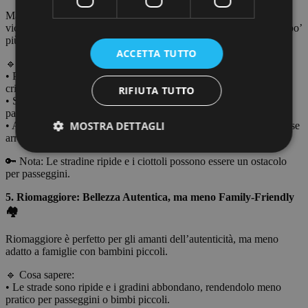
Manarola è un borgo magico, famoso per i suoi paesaggi e la
vicinanza al mare, ma è più indicato per famiglie con bambini un po’
più grandi.
ACCETTA TUTTO
🔹 Punti di forza:
• Piscine naturali: I più avventurosi potranno divertirsi nelle acque
cristalline vicino al porticciolo.
RIFIUTA TUTTO
• Sentieri vicini: Sentieri brevi e panoramici, ideali per una
passeggiata di famiglia.
MOSTRA DETTAGLI
• Atmosfera fiabesca: I bambini adoreranno i colori vivaci delle case
arroccate.
🔑 Nota: Le stradine ripide e i ciottoli possono essere un ostacolo
per passeggini.
5.⁠ ⁠Riomaggiore: Bellezza Autentica, ma meno Family-Friendly
🏘️
Riomaggiore è perfetto per gli amanti dell’autenticità, ma meno
adatto a famiglie con bambini piccoli.
🔹 Cosa sapere:
• Le strade sono ripide e i gradini abbondano, rendendolo meno
pratico per passeggini o bimbi piccoli.