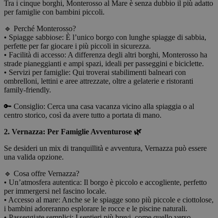
Tra i cinque borghi, Monterosso al Mare è senza dubbio il più adatto
per famiglie con bambini piccoli.
🔹 Perché Monterosso?
• Spiagge sabbiose: È l’unico borgo con lunghe spiagge di sabbia,
perfette per far giocare i più piccoli in sicurezza.
• Facilità di accesso: A differenza degli altri borghi, Monterosso ha
strade pianeggianti e ampi spazi, ideali per passeggini e biciclette.
• Servizi per famiglie: Qui troverai stabilimenti balneari con
ombrelloni, lettini e aree attrezzate, oltre a gelaterie e ristoranti
family-friendly.
🔑 Consiglio: Cerca una casa vacanza vicino alla spiaggia o al
centro storico, così da avere tutto a portata di mano.
2.⁠ ⁠Vernazza: Per Famiglie Avventurose 🌿
Se desideri un mix di tranquillità e avventura, Vernazza può essere
una valida opzione.
🔹 Cosa offre Vernazza?
• Un’atmosfera autentica: Il borgo è piccolo e accogliente, perfetto
per immergersi nel fascino locale.
• Accesso al mare: Anche se le spiagge sono più piccole e ciottolose,
i bambini adoreranno esplorare le rocce e le piscine naturali.
• Passeggiate semplici: I sentieri più brevi, come quello verso