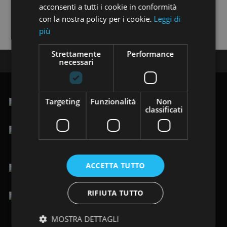
acconsenti a tutti i cookie in conformità
Trovi i nostri annunci anche su:
con la nostra policy per i cookie.
Leggi di
più
Strettamente
Performance
Seguici su:
necessari
Targeting
Funzionalità
Non
classificati
.Via Vittorio Veneto 123/125, 19124 La Spezia (SP)
lun-ven 9.00-12.30 / 15.00-19.30
sab 9.00-19.30
ACCETTA TUTTO
+39 0187 484949
/
+39 366 8205088
RIFIUTA TUTTO
info@immobiliarelafenice-sp.it
MOSTRA DETTAGLI