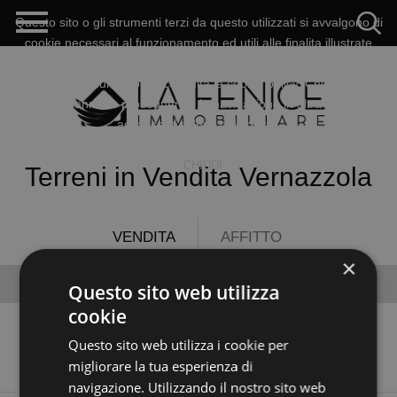
Questo sito o gli strumenti terzi da questo utilizzati si avvalgono di
cookie necessari al funzionamento ed utili alle finalita illustrate
nella cookie policy. Se vuoi saperne di piu o negare il consenso a
tutti o ad alcuni cookie, consulta la cookie policy. Chiudendo
questo banner o proseguendo la navigazione in altra maniera
acconsenti all'uso dei cookie.
LA POLITICA DELLA PRIVACY
CHIUDI
Terreni in Vendita Vernazzola
VENDITA
AFFITTO
×
Case
Appartamenti
Rustici
Terreni
Questo sito web utilizza
cookie
Questo sito web utilizza i cookie per
migliorare la tua esperienza di
navigazione. Utilizzando il nostro sito web