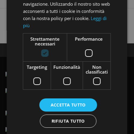
navigazione. Utilizzando il nostro sito web
acconsenti a tutti i cookie in conformità
Trovi i nostri annunci anche su:
con la nostra policy per i cookie.
Leggi di
più
Strettamente
Performance
necessari
Seguici su:
Targeting
Funzionalità
Non
classificati
.Via Vittorio Veneto 123/125, 19124 La Spezia (SP)
lun-ven 9.00-12.30 / 15.00-19.30
sab 9.00-19.30
ACCETTA TUTTO
+39 0187 484949
/
+39 366 8205088
RIFIUTA TUTTO