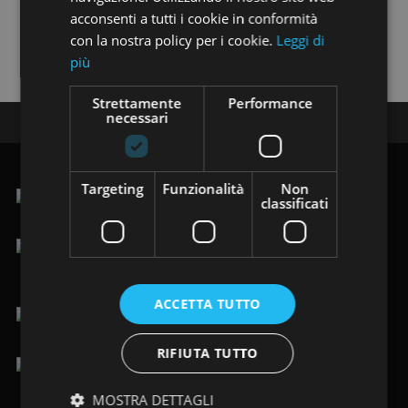
acconsenti a tutti i cookie in conformità
Trovi i nostri annunci anche su:
con la nostra policy per i cookie.
Leggi di
più
Strettamente
Performance
necessari
Seguici su:
Targeting
Funzionalità
Non
classificati
.Via Vittorio Veneto 123/125, 19124 La Spezia (SP)
lun-ven 9.00-12.30 / 15.00-19.30
sab 9.00-19.30
ACCETTA TUTTO
+39 0187 484949
/
+39 366 8205088
RIFIUTA TUTTO
info@immobiliarelafenice-sp.it
MOSTRA DETTAGLI