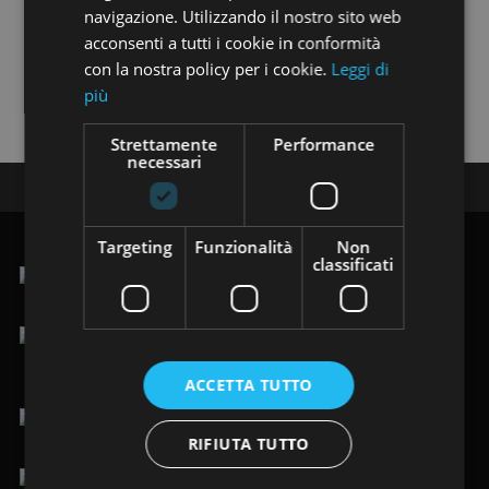
navigazione. Utilizzando il nostro sito web
Trovi i nostri annunci anche su:
acconsenti a tutti i cookie in conformità
con la nostra policy per i cookie.
Leggi di
più
Strettamente
Performance
necessari
Seguici su:
Targeting
Funzionalità
Non
classificati
.Via Vittorio Veneto 123/125, 19124 La Spezia (SP)
lun-ven 9.00-12.30 / 15.00-19.30
sab 9.00-19.30
ACCETTA TUTTO
+39 0187 484949
/
+39 366 8205088
RIFIUTA TUTTO