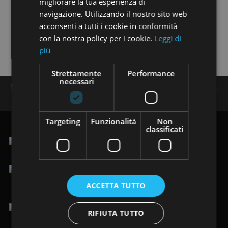
migliorare la tua esperienza di
navigazione. Utilizzando il nostro sito web
acconsenti a tutti i cookie in conformità
Trovi i nostri annunci anche su:
con la nostra policy per i cookie.
Leggi di
più
Strettamente
Performance
necessari
Seguici su:
Targeting
Funzionalità
Non
classificati
.Via Vittorio Veneto 123/125, 19124 La Spezia (SP)
lun-ven 9.00-12.30 / 15.00-19.30
ACCETTA TUTTO
sab 9.00-19.30
RIFIUTA TUTTO
+39 0187 484949
/
+39 366 8205088