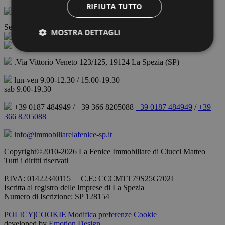
RIFIUTA TUTTO
Seguici su:
MOSTRA DETTAGLI
.Via Vittorio Veneto 123/125, 19124 La Spezia (SP)
lun-ven 9.00-12.30 / 15.00-19.30
sab 9.00-19.30
+39 0187 484949 / +39 366 8205088
+39 0187 484949
/
+39
366 8205088
info@immobiliarelafenice-sp.it
Copyright©2010-2026 La Fenice Immobiliare di Ciucci Matteo
Tutti i diritti riservati
P.IVA: 01422340115 C.F.: CCCMTT79S25G702I
Iscritta al registro delle Imprese di La Spezia
Numero di Iscrizione: SP 128154
POLICY
|
COOKIE
|
Modifica preferenze Cookie
developed by
Emotion Design