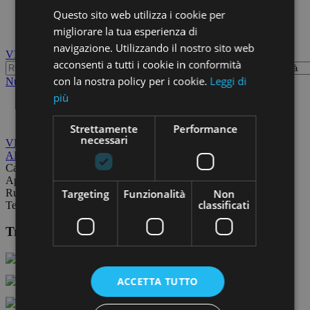
Fino a 100.000 euro
Questo sito web utilizza i cookie per
Chi siamo
migliorare la tua esperienza di
Blog
navigazione. Utilizzando il nostro sito web
VENDITA
AFFITTO
acconsenti a tutti i cookie in conformità
con la nostra policy per i cookie.
Leggi di
Nuova ricerca
più
Rustici in Vendita Ortonovo
Strettamente
Performance
necessari
VENDITA
AFFITTO
Case
Appartamenti
Targeting
Funzionalità
Non
Rustici
classificati
Terreni
Trovi i nostri annunci anche su:
ACCETTA TUTTO