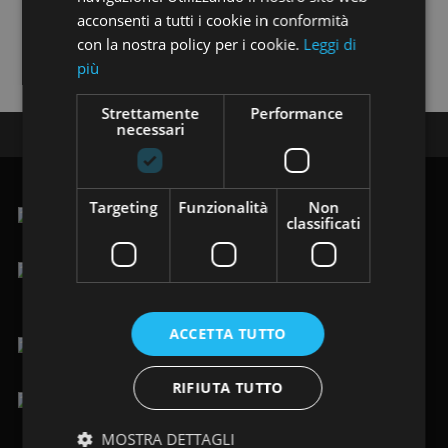
acconsenti a tutti i cookie in conformità
Trovi i nostri annunci anche su:
con la nostra policy per i cookie.
Leggi di
più
Strettamente
Performance
necessari
Seguici su:
Targeting
Funzionalità
Non
classificati
.Via Vittorio Veneto 123/125, 19124 La Spezia (SP)
lun-ven 9.00-12.30 / 15.00-19.30
sab 9.00-19.30
ACCETTA TUTTO
+39 0187 484949
/
+39 366 8205088
RIFIUTA TUTTO
info@immobiliarelafenice-sp.it
MOSTRA DETTAGLI