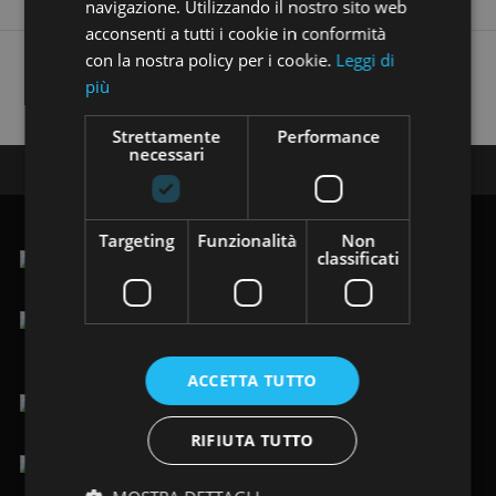
navigazione. Utilizzando il nostro sito web
acconsenti a tutti i cookie in conformità
con la nostra policy per i cookie.
Leggi di
Trovi i nostri annunci anche su:
più
Strettamente
Performance
necessari
Seguici su:
Targeting
Funzionalità
Non
classificati
.Via Vittorio Veneto 123/125, 19124 La Spezia (SP)
lun-ven 9.00-12.30 / 15.00-19.30
sab 9.00-19.30
ACCETTA TUTTO
+39 0187 484949
/
+39 366 8205088
RIFIUTA TUTTO
info@immobiliarelafenice-sp.it