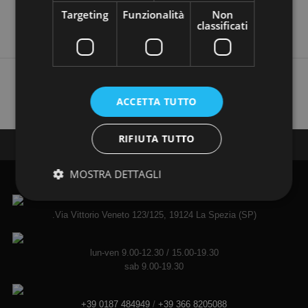
Targeting
Funzionalità
Non
classificati
Trovi i nostri annunci anche su:
ACCETTA TUTTO
RIFIUTA TUTTO
Seguici su:
MOSTRA DETTAGLI
.Via Vittorio Veneto 123/125, 19124 La Spezia (SP)
lun-ven 9.00-12.30 / 15.00-19.30
sab 9.00-19.30
+39 0187 484949
/
+39 366 8205088