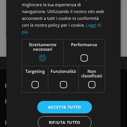
migliorare la tua esperienza di
navigazione. Utilizzando il nostro sito web
Trovi i nostri annunci anche su:
acconsenti a tutti i cookie in conformità
con la nostra policy per i cookie.
Leggi di
più
Strettamente
Performance
necessari
Seguici su:
Targeting
Funzionalità
Non
classificati
.Via Vittorio Veneto 123/125, 19124 La Spezia (SP)
ACCETTA TUTTO
lun-ven 9.00-12.30 / 15.00-19.30
sab 9.00-19.30
RIFIUTA TUTTO