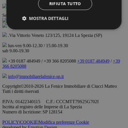
RIFIUTA TUTTO
Seguici su:
MOSTRA DETTAGLI
.Via Vittorio Veneto 123/125, 19124 La Spezia (SP)
lun-ven 9.00-12.30 / 15.00-19.30
sab 9.00-19.30
+39 0187 484949 / +39 366 8205088
+39 0187 484949
/
+39
366 8205088
info@immobiliarelafenice-sp.it
Copyright©2010-2026 La Fenice Immobiliare di Ciucci Matteo
Tutti i diritti riservati
P.IVA: 01422340115 C.F.: CCCMTT79S25G702I
Iscritta al registro delle Imprese di La Spezia
Numero di Iscrizione: SP 128154
POLICY
|
COOKIE
|
Modifica preferenze Cookie
developed by
Emotion Design