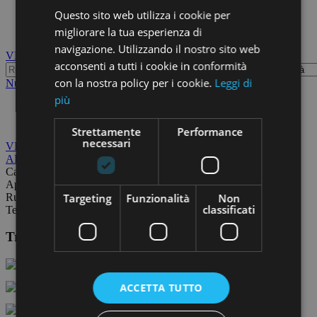
Fino a 100.000 euro
Questo sito web utilizza i cookie per
Chi siamo
migliorare la tua esperienza di
Blog
navigazione. Utilizzando il nostro sito web
VENDITA
AFFITTO
acconsenti a tutti i cookie in conformità
con la nostra policy per i cookie.
Leggi di
Nuova ricerca
più
Terreni in Vendita La scorza
Strettamente
Performance
necessari
VENDITA
AFFITTO
Case
Appartamenti
Targeting
Funzionalità
Non
Rustici
classificati
Terreni
Trovi i nostri annunci anche su:
ACCETTA TUTTO