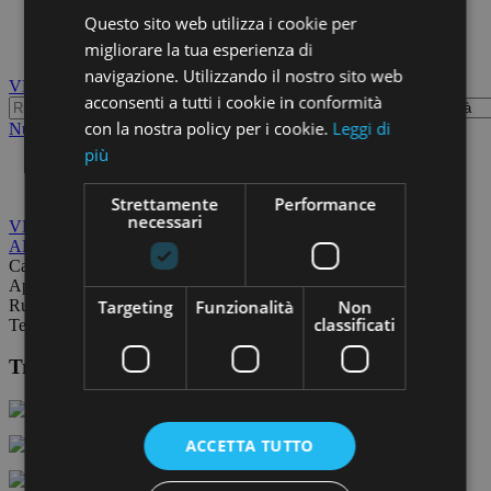
Fino a 100.000 euro
Questo sito web utilizza i cookie per
Chi siamo
migliorare la tua esperienza di
Blog
navigazione. Utilizzando il nostro sito web
VENDITA
AFFITTO
acconsenti a tutti i cookie in conformità
con la nostra policy per i cookie.
Leggi di
Nuova ricerca
più
Appartamenti in Vendita Ceparana
Strettamente
Performance
necessari
VENDITA
AFFITTO
Case
Appartamenti
Targeting
Funzionalità
Non
Rustici
classificati
Terreni
Trovi i nostri annunci anche su:
ACCETTA TUTTO