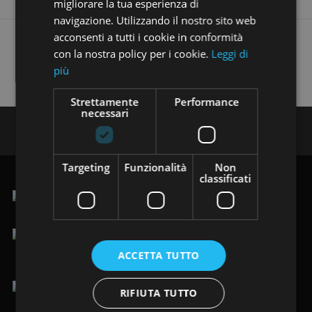
migliorare la tua esperienza di
navigazione. Utilizzando il nostro sito web
acconsenti a tutti i cookie in conformità
Trovi i nostri annunci anche su:
con la nostra policy per i cookie.
Leggi di
più
Strettamente
Performance
necessari
Seguici su:
Targeting
Funzionalità
Non
classificati
.Via Vittorio Veneto 123/125, 19124 La Spezia (SP)
lun-ven 9.00-12.30 / 15.00-19.30
ACCETTA TUTTO
sab 9.00-19.30
RIFIUTA TUTTO
+39 0187 484949
/
+39 366 8205088