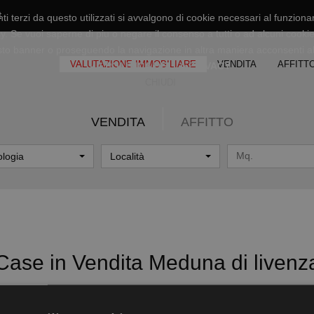
t
ti terzi da questo utilizzati si avvalgono di cookie necessari al funzioname
icy. Se vuoi saperne di piu o negare il consenso a tutti o ad alcuni cookie
o banner o proseguendo la navigazione in altra maniera acconsenti all
VALUTAZIONE IMMOBILIARE
VENDITA
AFFITT
LA POLITICA DELLA PRIVACY
CHIUDI
VENDITA
AFFITTO
ologia
Località
Case in Vendita Meduna di livenz
VENDITA
AFFITTO