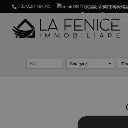
+39 0187 484949
info@immobiliarelafenice-sp.i
Questo sito o gli strumen
illustrate nella cookie pol
Chiudendo quest
Categoria
Tip