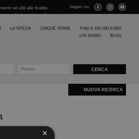
Seguici su:
nto ed utili alle finalita
, consulta la cookie policy.
'uso dei cookie.
O
LA SPEZIA
CINQUE TERRE
FINO A 100.000 EURO
CHI SIAMO
BLOG
NUOVA RICERCA
a
×