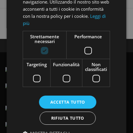
navigazione. Utilizzando il nostro sito web
acconsenti a tutti i cookie in conformità
con la nostra policy per i cookie.
Leggi di
Trovi i nostri annunci anche su:
più
Strettamente
Performance
necessari
Seguici su:
Targeting
Funzionalità
Non
classificati
.Via Vittorio Veneto 123/125, 19124 La Spezia (SP)
lun-ven 9.00-12.30 / 15.00-19.30
sab 9.00-19.30
ACCETTA TUTTO
+39 0187 484949
/
+39 366 8205088
RIFIUTA TUTTO
info@immobiliarelafenice-sp.it