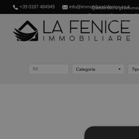
+39 0187 484949
info@immobiliarelafenice-sp.it
Questo sito o gli strumen
illustrate nella cookie pol
Chiudendo quest
Categoria
Tip