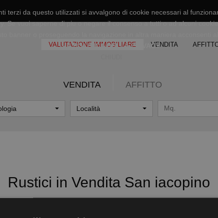
ti terzi da questo utilizzati si avvalgono di cookie necessari al funzioname
icy. Se vuoi saperne di piu o negare il consenso a tutti o ad alcuni cookie
o banner o proseguendo la navigazione in altra maniera acconsenti all
VALUTAZIONE IMMOBILIARE
VENDITA
AFFITT
LA POLITICA DELLA PRIVACY
CHIUDI
VENDITA
AFFITTO
ologia
Località
Rustici in Vendita San iacopino
VENDITA
AFFITTO