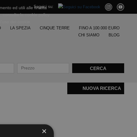
Seguici su:
nto ed utili alle finalita
, consulta la cookie policy.
'uso dei cookie.
O
LA SPEZIA
CINQUE TERRE
FINO A 100.000 EURO
CHI SIAMO
BLOG
NUOVA RICERCA
×