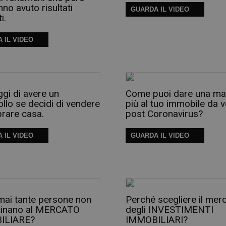
no avuto risultati
GUARDA IL VIDEO
i.
 IL VIDEO
ggi di avere un
Come puoi dare una mar
llo se decidi di vendere
più al tuo immobile da 
rare casa.
post Coronavirus?
 IL VIDEO
GUARDA IL VIDEO
ai tante persone non
Perché scegliere il mer
icinano al MERCATO
degli INVESTIMENTI
ILIARE?
IMMOBILIARI?