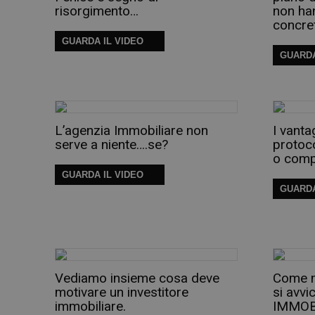
risorgimento…
non han
concret
GUARDA IL VIDEO
GUARDA
L’agenzia Immobiliare non
I vanta
serve a niente….se?
protoco
o comp
GUARDA IL VIDEO
GUARDA
Vediamo insieme cosa deve
Come m
motivare un investitore
si avv
immobiliare.
IMMOB