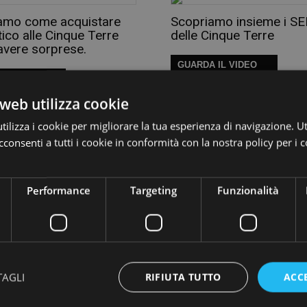
amo come acquistare
Scopriamo insieme i S
ico alle Cinque Terre
delle Cinque Terre
avere sorprese.
GUARDA IL VIDEO
 IL VIDEO
web utilizza cookie
ilizza i cookie per migliorare la tua esperienza di navigazione. Ut
consenti a tutti i cookie in conformità con la nostra policy per i 
i scoprire i punti più
Vorresti farti una passe
 particolari delle Cinque
all’aria aperta ammirand
mare ed essere baciato
Performance
Targeting
Funzionalità
sole? Allora seguimi che
porto a scoprire i Sentie
 IL VIDEO
delle Cinque Terre
GUARDA IL VIDEO
TAGLI
RIFIUTA TUTTO
ACC