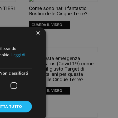
ENTIERI
Come sono nati i fantastici
Rustici delle Cinque Terre?
GUARDA IL VIDEO
×
ilizzando il
cookie.
Leggi di
ggiata
Con questa emergenza
o il
Coronavirus (Covid 19) come
 dal
attirare il giusto Target di
Non classificati
 oggi ti
Turisti Italiani per questa
ri Cai
estate alle Cinque Terre?
GUARDA IL VIDEO
ETTA TUTTO