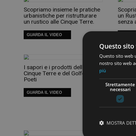
Scopriamo insieme le pratiche
Scopri
urbanistiche per ristrutturare
un Rust
un rustico alle Cinque Terre.
senza 
GUARDA IL VIDEO
GUARDA
Questo sito 
Questo sito web ut
nostro sito web ac
I sapori e i prodotti delle
Vorrest
più
Cinque Terre e del Golfo dei
belli e
Poeti
Terre?
Strettamente
necessari
GUARDA IL VIDEO
GUARDA
MOSTRA DET