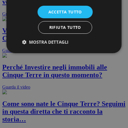
vediamo Riomaggiore
ACCETTA TUTTO
Guarda il video
RIFIUTA TUTTO
Vorresti acquistare la casa dei sogni alle
Cinque Terre?
MOSTRA DETTAGLI
Guarda il video
Perché Investire negli immobili alle
Cinque Terre in questo momento?
Guarda il video
Come sono nate le Cinque Terre? Seguimi
in questa diretta che ti racconto la
storia…