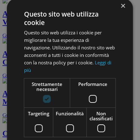
×
Questo sito web utilizza
Alla scoperta delle Cinque Terre •
cookie
Vernazza
Questo sito web utilizza i cookie per
Guarda il video
migliorare la tua esperienza di
navigazione. Utilizzando il nostro sito web
Alla scoperta delle Cinque Terre •
acconsenti a tutti i cookie in conformità
Corniglia
con la nostra policy per i cookie.
Leggi di
più
Guarda il video
Strettamente
Performance
necessari
Alla scoperta delle Cinque Terre •
Manarola
Targeting
Funzionalità
Non
Guarda il video
classificati
Conosciamo meglio le Cinque Terre oggi