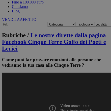
Fino a 100.000 euro
Chi siamo
Blog
VENDITA
AFFITTO
Rubriche /
Le nostre dirette dalla pagina
Facebook Cinque Terre Golfo dei Poeti e
Lerici
Come puoi far provare emozioni alle persone che
vedranno la tua casa alle Cinque Terre ?