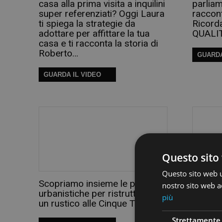
casa alla prima visita a inquilini
parliam
super referenziati? Oggi Laura
raccont
ti spiega la strategie da
Ricord
adottare per affittare la tua
QUALI
casa e ti racconta la storia di
Roberto…
GUARDA
GUARDA IL VIDEO
Questo sito 
Questo sito web ut
Scopriamo insieme le pratiche
Scopri
nostro sito web ac
urbanistiche per ristrutturare
un Rust
più
un rustico alle Cinque Terre.
senza 
Strettamente