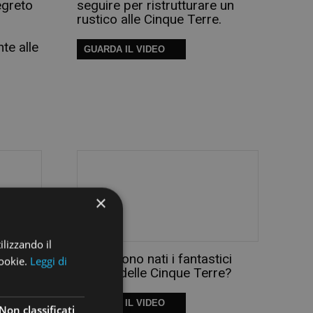
egreto
seguire per ristrutturare un
rustico alle Cinque Terre.
nte alle
GUARDA IL VIDEO
×
ilizzando il
ENTIERI
Come sono nati i fantastici
cookie.
Leggi di
Rustici delle Cinque Terre?
GUARDA IL VIDEO
Non classificati