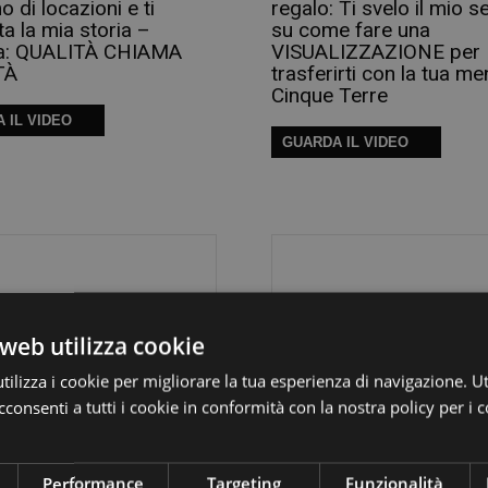
o di locazioni e ti
regalo: Ti svelo il mio s
a la mia storia –
su come fare una
a: QUALITÀ CHIAMA
VISUALIZZAZIONE per
TÀ
trasferirti con la tua me
Cinque Terre
 IL VIDEO
GUARDA IL VIDEO
web utilizza cookie
ilizza i cookie per migliorare la tua esperienza di navigazione. Ut
amo come acquistare
Scopriamo insieme i S
consenti a tutti i cookie in conformità con la nostra policy per i 
ico alle Cinque Terre
delle Cinque Terre
avere sorprese.
GUARDA IL VIDEO
Performance
Targeting
Funzionalità