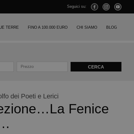
Seguici su:
UE TERRE
FINO A 100.000 EURO
CHI SIAMO
BLOG
fo dei Poeti e Lerici
rrezione…La Fenice
o…