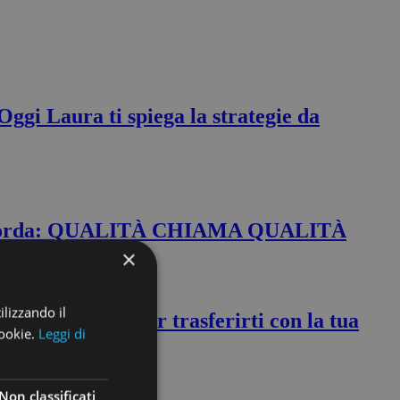
 Oggi Laura ti spiega la strategie da
a – Ricorda: QUALITÀ CHIAMA QUALITÀ
×
ilizzando il
UALIZZAZIONE per trasferirti con la tua
cookie.
Leggi di
Non classificati