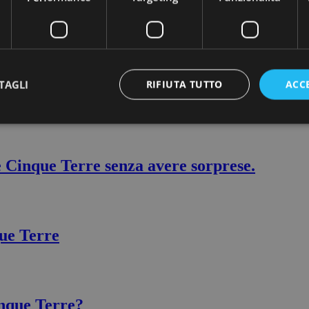
istrutturare un rustico alle Cinque Terre.
TAGLI
RIFIUTA TUTTO
ACC
 per ristrutturare un rustico alle Cinque Te
 Cinque Terre senza avere sorprese.
ue Terre
inque Terre?