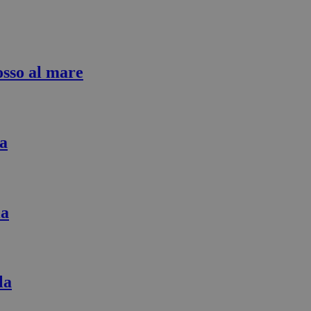
osso al mare
za
ia
la