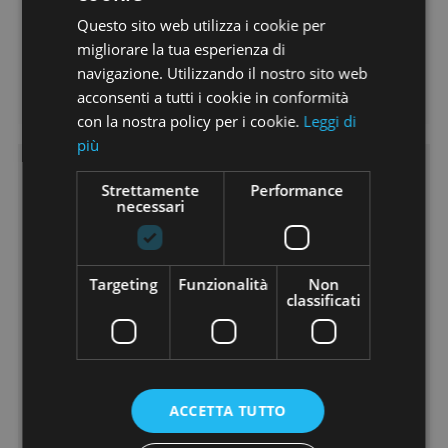
comodità che la città offre!
Questo sito web utilizza i cookie per
migliorare la tua esperienza di
Vieni a scoprire dal vivo questo appartamento!
navigazione. Utilizzando il nostro sito web
Contattaci e prenota subito la tua visita, non te ne pentirai.
acconsenti a tutti i cookie in conformità
con la nostra policy per i cookie.
Leggi di
più
Caratteristiche
Strettamente
Performance
necessari
Riscaldamento:
Autonomo
Vani:
4
Camere:
2
Targeting
Funzionalità
Non
classificati
Cucina:
Abitabile
Piano:
4
Ascensore:
No
Classe Energetica:
G
Ipe:
175
ACCETTA TUTTO
Piani:
4