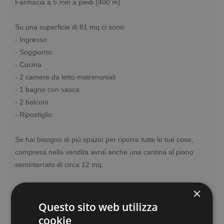
Farmacia a 5 min a piedi (400 m)
Su una superficie di 81 mq ci sono:
- Ingresso
- Soggiorno
- Cucina
- 2 camere da letto matrimoniali
- 1 bagno con vasca
- 2 balconi
- Ripostiglio
Se hai bisogno di più spazio per riporre tutte le tue cose,
compresa nella vendita avrai anche una cantina al piano
seminterrato di circa 12 mq.
Sai cosa rende tanto speciale questo appartamento? E' in
×
una zona molto tranquilla e residenziale, ma allo stesso
Questo sito web utilizza
tempo a pochi passi sei nel Centro di Sarzana con tutte le
cookie