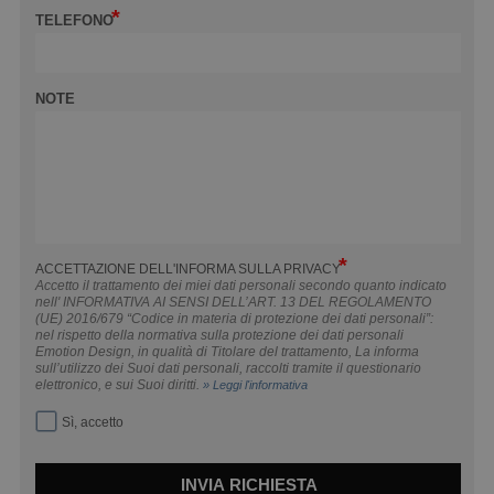
TELEFONO
NOTE
ACCETTAZIONE DELL'INFORMA SULLA PRIVACY
Accetto il trattamento dei miei dati personali secondo quanto indicato
nell' INFORMATIVA AI SENSI DELL’ART. 13 DEL REGOLAMENTO
(UE) 2016/679 “Codice in materia di protezione dei dati personali”:
nel rispetto della normativa sulla protezione dei dati personali
Emotion Design, in qualità di Titolare del trattamento, La informa
sull’utilizzo dei Suoi dati personali, raccolti tramite il questionario
elettronico, e sui Suoi diritti.
» Leggi l'informativa
Sì, accetto
INVIA RICHIESTA