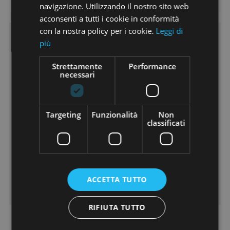
navigazione. Utilizzando il nostro sito web
acconsenti a tutti i cookie in conformità
con la nostra policy per i cookie.
Leggi di
più
Caratteristiche
Strettamente
Performance
Riscaldamento:
Autonomo
necessari
Vani:
1
Camere:
1
Cucina:
Angolo cottura
Targeting
Funzionalità
Non
Ascensore:
No
classificati
Classe Energetica:
Non soggetto
Ipe:
Piani:
1
Giardino:
Si
ACCETTA TUTTO
Arredato:
Si
RIFIUTA TUTTO
Dove si trova