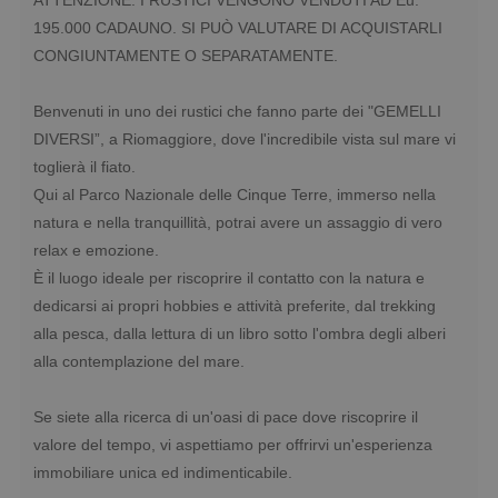
ATTENZIONE: I RUSTICI VENGONO VENDUTI AD Eu.
195.000 CADAUNO. SI PUÒ VALUTARE DI ACQUISTARLI
CONGIUNTAMENTE O SEPARATAMENTE.
Benvenuti in uno dei rustici che fanno parte dei "GEMELLI
DIVERSI”, a Riomaggiore, dove l'incredibile vista sul mare vi
toglierà il fiato.
Qui al Parco Nazionale delle Cinque Terre, immerso nella
natura e nella tranquillità, potrai avere un assaggio di vero
relax e emozione.
È il luogo ideale per riscoprire il contatto con la natura e
dedicarsi ai propri hobbies e attività preferite, dal trekking
alla pesca, dalla lettura di un libro sotto l'ombra degli alberi
alla contemplazione del mare.
Se siete alla ricerca di un'oasi di pace dove riscoprire il
valore del tempo, vi aspettiamo per offrirvi un'esperienza
immobiliare unica ed indimenticabile.