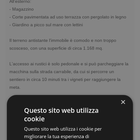
All'esterno:
- Magazzino
- Corte pavimentata ad uso terrazza con pergolato in legno
- Giardino a picco sul mare con lettini
Il terreno antistante l'immobile è comodo e non troppo
scosceso, con una superficie di circa 1.168 mq.
L'accesso ai rustici è solo pedonale e si può parcheggiare la
macchina sulla strada carrabile, da cui si percorre un
sentiero in circa 10 minuti tra i vigneti per raggiungere la
meta.
×
È importante sapere che i rustici possono essere utilizzati
Questo sito web utilizza
liberamente, ma non sono da considerare una civile
cookie
abitazione, rimanendo accatastati come "magazzino" (C/2).
Non possono essere affittati ai turisti e non si può eleggere la
Questo sito web utilizza i cookie per
residenza al loro interno.
migliorare la tua esperienza di