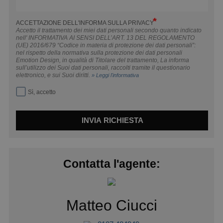
ACCETTAZIONE DELL'INFORMA SULLA PRIVACY
Accetto il trattamento dei miei dati personali secondo quanto indicato
nell' INFORMATIVA AI SENSI DELL’ART. 13 DEL REGOLAMENTO
(UE) 2016/679 “Codice in materia di protezione dei dati personali”:
nel rispetto della normativa sulla protezione dei dati personali
Emotion Design, in qualità di Titolare del trattamento, La informa
sull’utilizzo dei Suoi dati personali, raccolti tramite il questionario
elettronico, e sui Suoi diritti.
» Leggi l'informativa
Sì, accetto
INVIA RICHIESTA
Contatta l'agente:
Matteo Ciucci