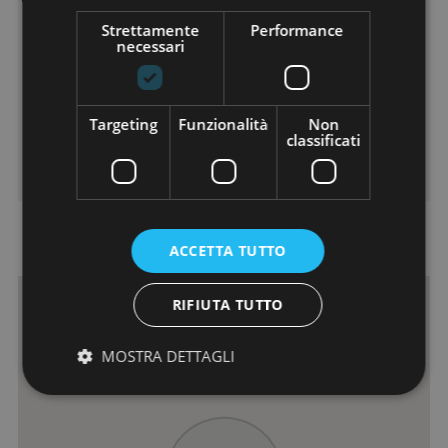
Ascensore:
No
Strettamente
Performance
Classe Energetica:
G
necessari
Ipe:
Piani:
1
Terrazzo:
Si
Targeting
Funzionalità
Non
Cantina:
Si
classificati
Garage:
Si
Dove si trova
ACCETTA TUTTO
RIFIUTA TUTTO
MOSTRA DETTAGLI