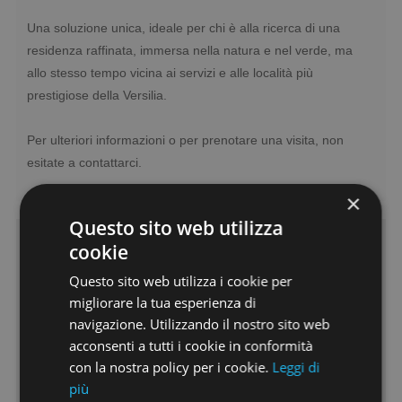
Una soluzione unica, ideale per chi è alla ricerca di una
residenza raffinata, immersa nella natura e nel verde, ma
allo stesso tempo vicina ai servizi e alle località più
prestigiose della Versilia.
Per ulteriori informazioni o per prenotare una visita, non
esitate a contattarci.
×
Questo sito web utilizza
cookie
Caratteristiche
Questo sito web utilizza i cookie per
Riscaldamento:
Autonomo
migliorare la tua esperienza di
Vani:
7
navigazione. Utilizzando il nostro sito web
Camere:
2
acconsenti a tutti i cookie in conformità
Cucina:
Abitabile
con la nostra policy per i cookie.
Leggi di
Piano:
più
1