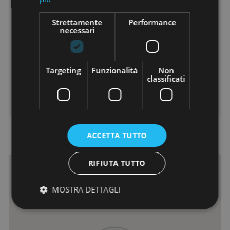
Cucina:
Cucinotto
Ascensore:
No
Strettamente
Performance
necessari
Classe Energetica:
G
Ipe:
175
Piani:
2
Giardino:
Si
Targeting
Funzionalità
Non
classificati
Sup. Giardino:
35
Condizionamento:
Si
ACCETTA TUTTO
Dove si trova
RIFIUTA TUTTO
MOSTRA DETTAGLI