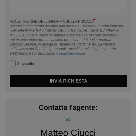
ACCETTAZIONE DELL'INFORMA SULLA PRIVACY
Accetto il trattamento dei miei dati personali secondo quanto indicato
nell' INFORMATIVA AI SENSI DELL’ART. 13 DEL REGOLAMENTO
(UE) 2016/679 “Codice in materia di protezione dei dati personali”:
nel rispetto della normativa sulla protezione dei dati personali
Emotion Design, in qualità di Titolare del trattamento, La informa
sull’utilizzo dei Suoi dati personali, raccolti tramite il questionario
elettronico, e sui Suoi diritti.
» Leggi l'informativa
Sì, accetto
INVIA RICHIESTA
Contatta l'agente:
Matteo Ciucci