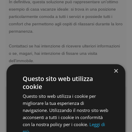
In definitiva, questa soluzione può rappresentare un'ottimo
esempio di casa vacanze ideale: si trova in una posizione
particolarmente comoda a tutti i servizi e possiede tutti i
comfort che permettono agli ospiti di rilassarsi durante la loro
permanenza.
Contattaci se hai intenzione di ricevere ulteriori informazioni
o se, magari, hai intenzione di fissare una visita
dell'immobile.
info@immobiliarelafenice-sp.it
×
Questo sito web utilizza
cookie
Questo sito web utilizza i cookie per
Caratteristiche
migliorare la tua esperienza di
navigazione. Utilizzando il nostro sito web
Riscaldamento:
Autonomo
acconsenti a tutti i cookie in conformità
Vani:
3
con la nostra policy per i cookie.
Leggi di
Camere:
1
più