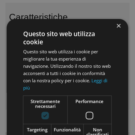
Caratteristiche
×
Riscaldamento:
Autonomo
Questo sito web utilizza
Vani:
12
cookie
Camere:
4
Questo sito web utilizza i cookie per
Cucina:
Abitabile
migliorare la tua esperienza di
Piano:
Non definito
navigazione. Utilizzando il nostro sito web
Ascensore:
No
acconsenti a tutti i cookie in conformità
Classe Energetica:
A+
con la nostra policy per i cookie.
Leggi di
Ipe:
65,07
più
Giardino:
Si
Cantina:
Si
Strettamente
Performance
necessari
Dove si trova
Targeting
Funzionalità
Non
classificati