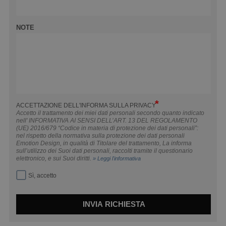
NOTE
ACCETTAZIONE DELL'INFORMA SULLA PRIVACY
Accetto il trattamento dei miei dati personali secondo quanto indicato
nell' INFORMATIVA AI SENSI DELL’ART. 13 DEL REGOLAMENTO
(UE) 2016/679 “Codice in materia di protezione dei dati personali”:
nel rispetto della normativa sulla protezione dei dati personali
Emotion Design, in qualità di Titolare del trattamento, La informa
sull’utilizzo dei Suoi dati personali, raccolti tramite il questionario
elettronico, e sui Suoi diritti.
» Leggi l'informativa
Sì, accetto
INVIA RICHIESTA