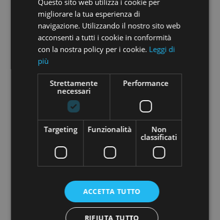
Questo sito web utilizza i cookie per
migliorare la tua esperienza di
navigazione. Utilizzando il nostro sito web
acconsenti a tutti i cookie in conformità
con la nostra policy per i cookie.
Leggi di
più
Strettamente
Performance
necessari
Protocollo 100% Garantito per vendere il tuo
immobile alle Cinque Terre – Conformità
impianti
Targeting
Funzionalità
Non
classificati
GUARDA IL VIDEO
ACCETTA TUTTO
RIFIUTA TUTTO