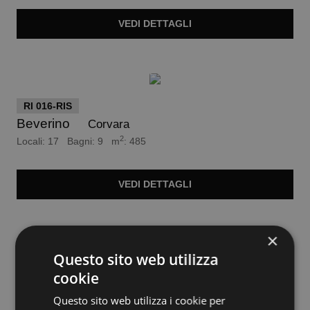
VEDI
DETTAGLI
Trattativa Riservata
RI 016-RIS
Beverino
Corvara
2
Locali: 17 Bagni: 9 m
: 485
VEDI
DETTAGLI
euro 490.000
×
Questo sito web utilizza
VI 087-600
cookie
Ameglia
Bocca di magra
Questo sito web utilizza i cookie per
2
Locali: 4 Bagni: 1 m
: 105