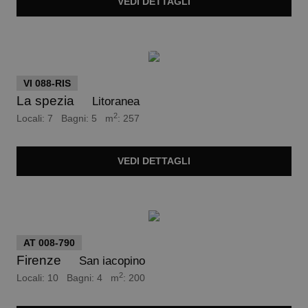
VEDI
DETTAGLI
Trattativa Riservata
VI 088-RIS
La spezia
Litoranea
2
Locali: 7 Bagni: 5 m
: 257
VEDI
DETTAGLI
euro 790.000
AT 008-790
Firenze
San iacopino
2
Locali: 10 Bagni: 4 m
: 200