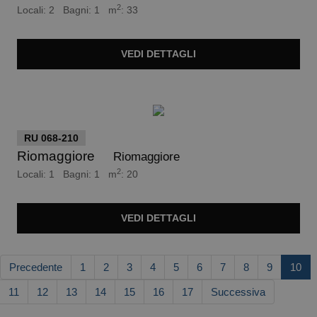
2
Locali: 2 Bagni: 1 m
: 33
VEDI
DETTAGLI
euro 160.000
RU 068-210
Riomaggiore
Riomaggiore
2
Locali: 1 Bagni: 1 m
: 20
VEDI
DETTAGLI
Precedente
1
2
3
4
5
6
7
8
9
10
11
12
13
14
15
16
17
Successiva