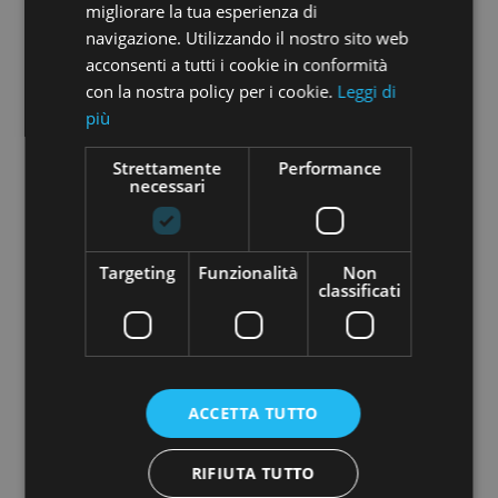
migliorare la tua esperienza di
navigazione. Utilizzando il nostro sito web
VEDI
DETTAGLI
acconsenti a tutti i cookie in conformità
con la nostra policy per i cookie.
Leggi di
più
euro 280.000
Strettamente
Performance
necessari
AP 333-280
La spezia
La scorza
2
Locali: 6 Bagni: 2 m
: 127
Targeting
Funzionalità
Non
classificati
VEDI
DETTAGLI
euro 350.000
ACCETTA TUTTO
TE 006-350
RIFIUTA TUTTO
La spezia
Litoranea