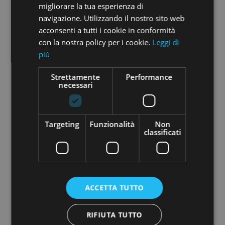
migliorare la tua esperienza di
navigazione. Utilizzando il nostro sito web
VEDI
DETTAGLI
acconsenti a tutti i cookie in conformità
con la nostra policy per i cookie.
Leggi di
più
euro 160.000
Strettamente
Performance
7554RA68478
necessari
La spezia
Migliarina
2
Locali: 5 Bagni: 1 m
: 132
Targeting
Funzionalità
Non
classificati
VEDI
DETTAGLI
euro 180.000
ACCETTA TUTTO
AP 379-180
La spezia
Migliarina
RIFIUTA TUTTO
2