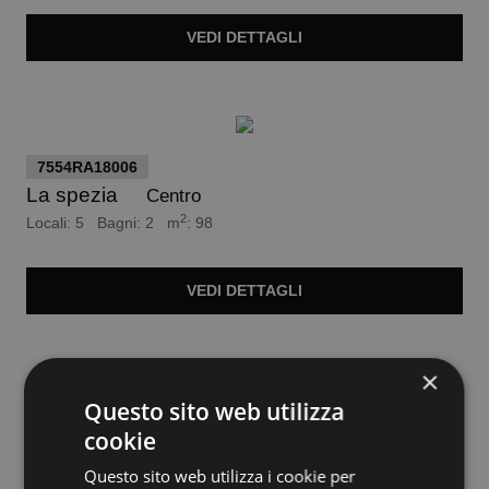
VEDI
DETTAGLI
euro 190.000
7554RA18006
La spezia
Centro
2
Locali: 5 Bagni: 2 m
: 98
VEDI
DETTAGLI
euro 1.300.000
×
Questo sito web utilizza
7554RA14257
cookie
Beverino
2
Locali: 9 Bagni: 3 m
: 376
Questo sito web utilizza i cookie per