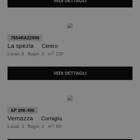
VEDI
DETTAGLI
Trattativa Riservata
7554RA22998
La spezia
Centro
2
Locali: 8 Bagni: 2 m
: 220
VEDI
DETTAGLI
euro 480.000
AP 396-490
Vernazza
Corniglia
2
Locali: 3 Bagni: 1 m
: 80