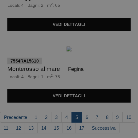
2
Locali: 4 Bagni: 2 m
: 65
VEDI
DETTAGLI
euro 430.000
7554RA15610
Monterosso al mare
Fegina
2
Locali: 4 Bagni: 1 m
: 75
VEDI
DETTAGLI
Precedente
1
2
3
4
5
6
7
8
9
10
11
12
13
14
15
16
17
Successiva