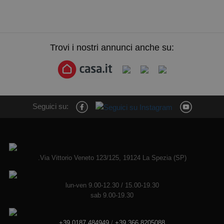
Trovi i nostri annunci anche su:
Seguici su:
.Via Vittorio Veneto 123/125, 19124 La Spezia (SP)
lun-ven 9.00-12.30 / 15.00-19.30
sab 9.00-19.30
+39 0187 484949
/
+39 366 8205088