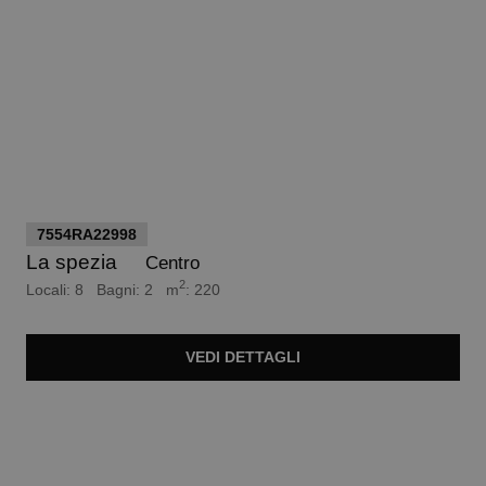
Trattativa Riservata
7554RA22998
La spezia
Centro
2
Locali: 8 Bagni: 2 m
: 220
VEDI
DETTAGLI