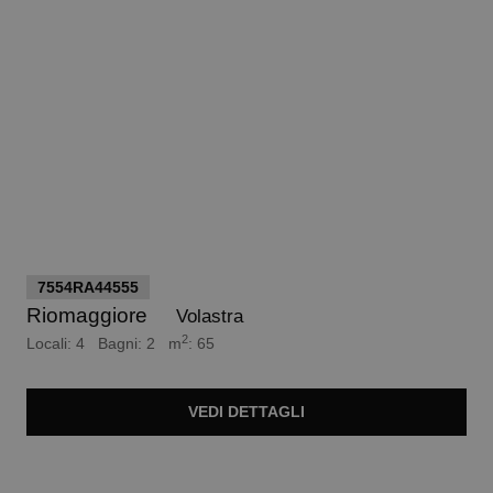
euro 220.000
7554RA44555
Riomaggiore
Volastra
2
Locali: 4 Bagni: 2 m
: 65
VEDI
DETTAGLI