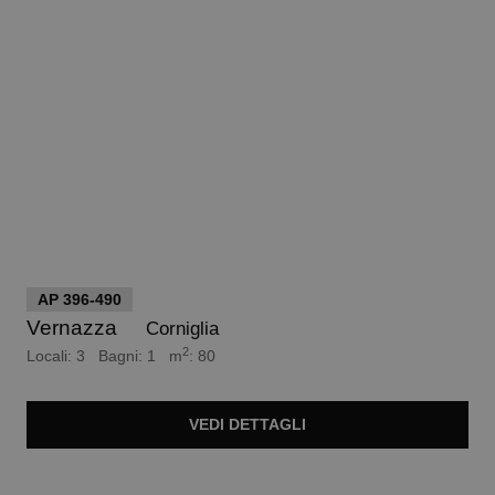
euro 480.000
AP 396-490
Vernazza
Corniglia
2
Locali: 3 Bagni: 1 m
: 80
VEDI
DETTAGLI