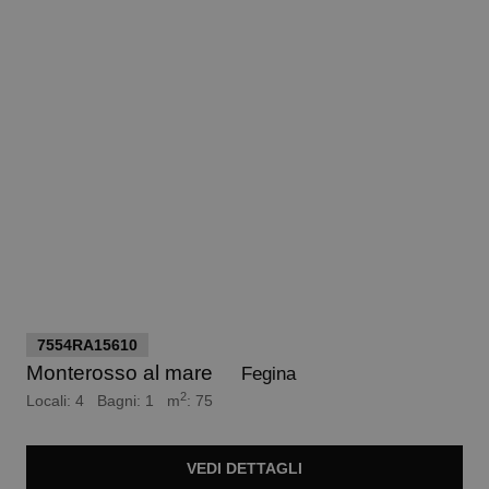
euro 430.000
7554RA15610
Monterosso al mare
Fegina
2
Locali: 4 Bagni: 1 m
: 75
VEDI
DETTAGLI