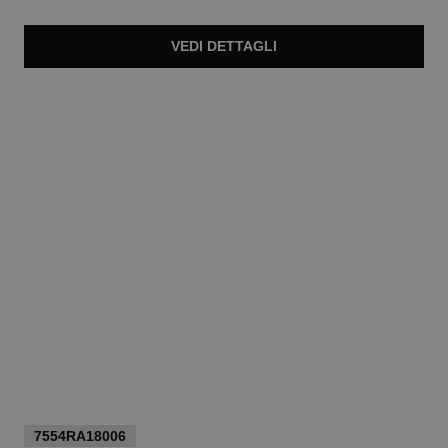
VEDI
DETTAGLI
euro 190.000
7554RA18006