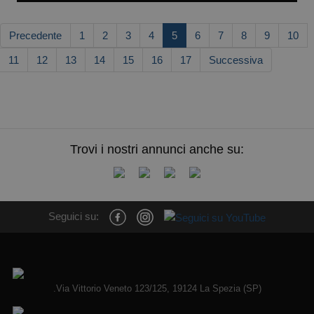
Precedente
1
2
3
4
5
6
7
8
9
10
11
12
13
14
15
16
17
Successiva
Trovi i nostri annunci anche su:
Seguici su:
.Via Vittorio Veneto 123/125, 19124 La Spezia (SP)