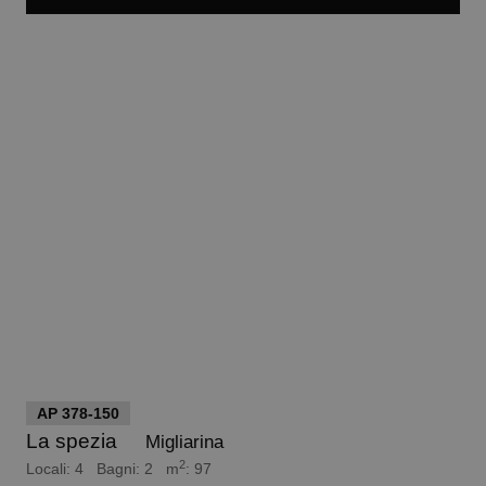
euro 150.000
AP 378-150
La spezia
Migliarina
2
Locali: 4 Bagni: 2 m
: 97