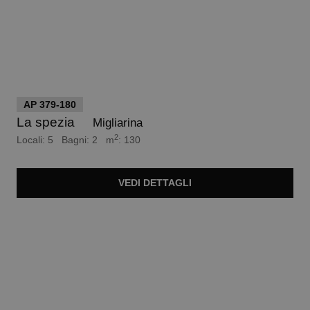
euro 180.000
AP 379-180
La spezia
Migliarina
2
Locali: 5 Bagni: 2 m
: 130
VEDI
DETTAGLI