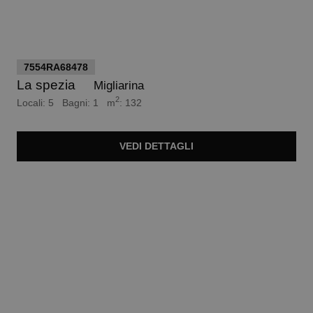
euro 160.000
7554RA68478
La spezia
Migliarina
2
Locali: 5 Bagni: 1 m
: 132
VEDI
DETTAGLI