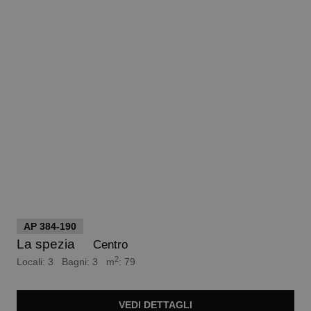
euro 154.000
AP 384-190
La spezia
Centro
2
Locali: 3 Bagni: 3 m
: 79
VEDI
DETTAGLI