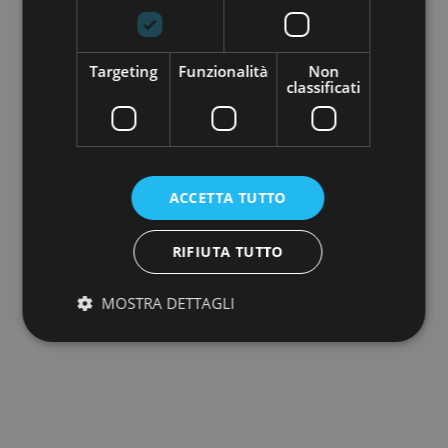
7554RA14257
Beverino
Targeting
Funzionalità
Non
classificati
2
Locali: 9 Bagni: 3 m
: 376
VEDI
DETTAGLI
ACCETTA TUTTO
RIFIUTA TUTTO
MOSTRA DETTAGLI