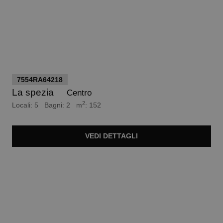
euro 415.000
7554RA64218
La spezia
Centro
2
Locali: 5 Bagni: 2 m
: 152
VEDI
DETTAGLI