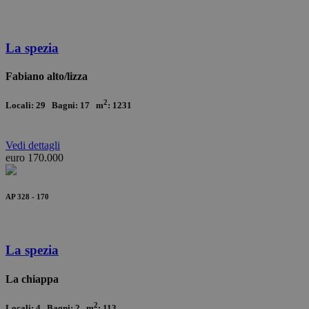
La spezia
Fabiano alto/lizza
2
Locali: 29 Bagni: 17 m
: 1231
Vedi
dettagli
euro 170.000
AP 328 - 170
La spezia
La chiappa
2
Locali: 4 Bagni: 2 m
: 113