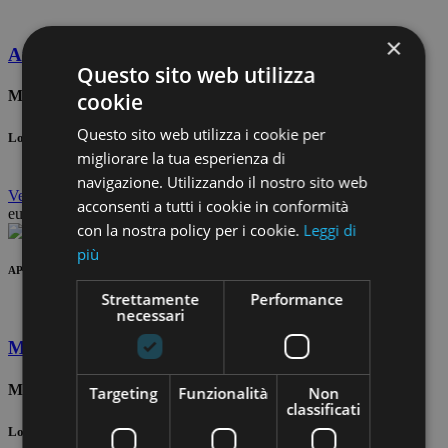
×
Ameglia
Questo sito web utilizza
Montemarcello
cookie
Questo sito web utilizza i cookie per
2
Locali: 16 Bagni: 3 m
: 312
migliorare la tua esperienza di
navigazione. Utilizzando il nostro sito web
Vedi
dettagli
acconsenti a tutti i cookie in conformità
euro 140.000
con la nostra policy per i cookie.
Leggi di
più
AP 320-160
Strettamente
Performance
necessari
Monterosso al mare
Monte alberto
Targeting
Funzionalità
Non
classificati
2
Locali: 2 Bagni: 1 m
: 49