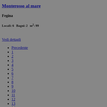
Monterosso al mare
Fegina
2
Locali: 6 Bagni: 2 m
: 99
Vedi
dettagli
Precedente
1
2
3
4
5
6
7
8
9
10
11
12
13