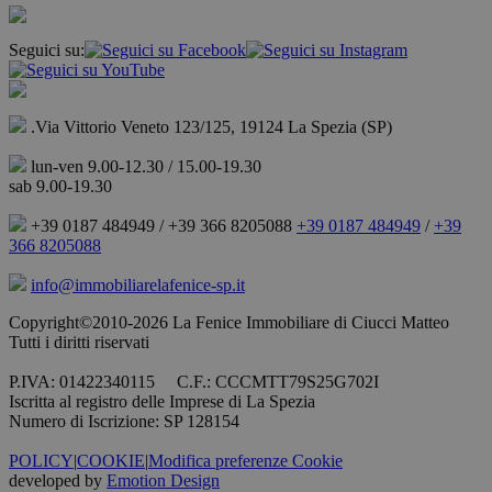
Seguici su:
.Via Vittorio Veneto 123/125, 19124 La Spezia (SP)
lun-ven 9.00-12.30 / 15.00-19.30
sab 9.00-19.30
+39 0187 484949 / +39 366 8205088
+39 0187 484949
/
+39
366 8205088
info@immobiliarelafenice-sp.it
Copyright©2010-2026 La Fenice Immobiliare di Ciucci Matteo
Tutti i diritti riservati
P.IVA: 01422340115 C.F.: CCCMTT79S25G702I
Iscritta al registro delle Imprese di La Spezia
Numero di Iscrizione: SP 128154
POLICY
|
COOKIE
|
Modifica preferenze Cookie
developed by
Emotion Design