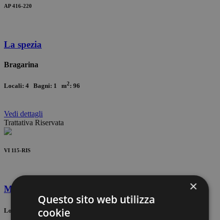
AP 416-220
La spezia
Bragarina
2
Locali: 4 Bagni: 1 m
: 96
Vedi
dettagli
Trattativa Riservata
VI 115-RIS
×
Montignoso
Questo sito web utilizza
2
cookie
Locali: 7 Bagni: 3 m
: 236