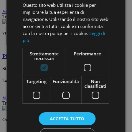
Questo sito web utilizza i cookie per
Vedi
dettagli
migliorare la tua esperienza di
Trattativa Riservata
navigazione. Utilizzando il nostro sito web
acconsenti a tutti i cookie in conformità
con la nostra policy per i cookie.
Leggi di
VI 111-RIS
più
Strettamente
Performance
Pietrasanta
necessari
Strettoia
2
Targeting
Funzionalità
Non
Locali: 8 Bagni: 3 m
: 400
classificati
Vedi
dettagli
Trattativa Riservata
ACCETTA TUTTO
CA 004-101