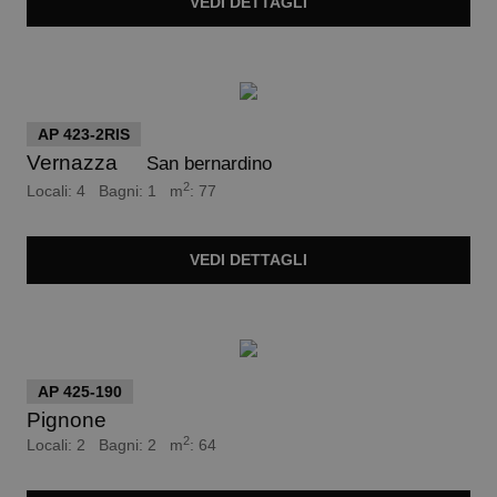
VEDI
DETTAGLI
euro 185.000
AP 423-2RIS
Vernazza
San bernardino
2
Locali: 4 Bagni: 1 m
: 77
VEDI
DETTAGLI
euro 190.000
AP 425-190
Pignone
2
Locali: 2 Bagni: 2 m
: 64