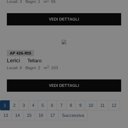
2
Locali: 3 Bagni: 1 m
: 65
VEDI
DETTAGLI
euro 750.000
AP 426-RIS
Lerici
Tellaro
2
Locali: 6 Bagni: 2 m
: 103
VEDI
DETTAGLI
1
2
3
4
5
6
7
8
9
10
11
12
13
14
15
16
17
Successiva