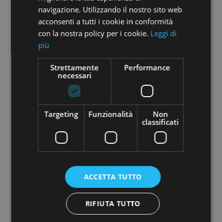
navigazione. Utilizzando il nostro sito web
acconsenti a tutti i cookie in conformità
VEDI
DETTAGLI
con la nostra policy per i cookie.
Leggi di
più
euro 300.000
Strettamente
Performance
necessari
AP 421-300
Vernazza
2
Locali: 4 Bagni: 1 m
: 58
Targeting
Funzionalità
Non
classificati
VEDI
DETTAGLI
euro 180.000
ACCETTA TUTTO
PR 002-RIS
RIFIUTA TUTTO
La spezia
Migliarina
2
Locali: 2 Bagni: 1 m
: 45