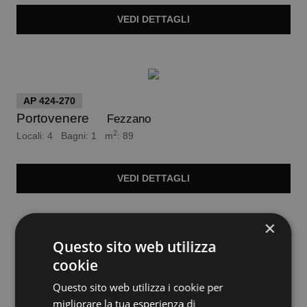
VEDI
DETTAGLI
euro 270.000
AP 424-270
Portovenere
Fezzano
2
Locali: 4 Bagni: 1 m
: 89
VEDI
DETTAGLI
Trattativa Riservata
×
Questo sito web utilizza
VI 118-RIS
cookie
La spezia
Carozzo
Questo sito web utilizza i cookie per
2
Locali: 8 Bagni: 3 m
: 216
migliorare la tua esperienza di